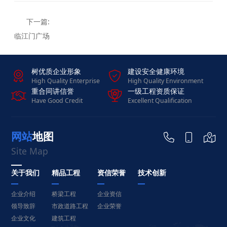
临江门广场
树优质企业形象
建设安全健康环境


High Quality Enterprise
High Quality Environment
重合同讲信誉
一级工程资质保证


Have Good Credit
Excellent Qualification
网站地图



Site Map
关于我们
精品工程
资信荣誉
技术创新
企业介绍
桥梁工程
企业资信
领导致辞
市政道路工程
企业荣誉
企业文化
建筑工程