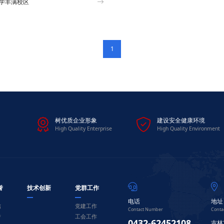
学丰满校区
1


树优质企业形象
建设安全健康环境
High Quality Enterprise
High Quality Environment


誉
技术创新
党群工作
电话
地址
信
党建工作
Contact Number
Conta
誉
工会工作
0432-62452108
吉林