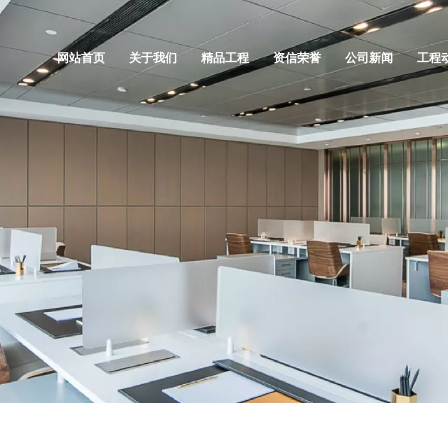
网站首页
关于我们
精品工程
资信荣誉
公司新闻
工程