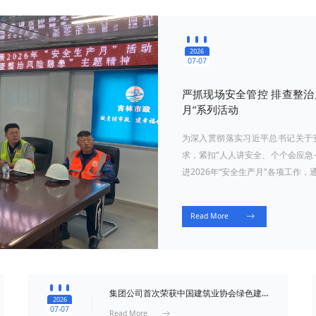
2026
06-29
2026
2026
2026
2026
07-07
06-05
07-10
07-07
勤学
严抓现场安全管控 排查整治风险隐患—
学法明规防风险 合规履职促发展——集
凝“新”聚力 未来可期——集团公司202
集团公司首次荣获中国建筑业协会绿色
识竞
月”系列活动
为夯实内部合规管理基础，提升管理人员风控履职
2026年7月3日上午，集团公司2026年新员
近日，中国建筑业协会发布《关于2025年度建
202
为深入贯彻落实习近平总书记关于安全生产重
公司特邀吉林吉信律师事务所专业律师开展法律
12名新员工以及11名导师参加仪式，集团公司
经协会专家委员会严格评审、公示等环节，集团
求，紧扣“人人讲安全、个个会应急——排查整
训，外埠办事处相关人员通过视频连线方式参加。 本次培训立足现行法律法规及建筑市场管
友、曾惠礼、胡会斌出席活动，此次活动由人力资源部经理李广朋主
力和规范管理水平，成功斩获中国建筑业协会绿
知识竞
进2026年“安全生产月”各项工作，通过宣传
际，围绕《两高贪污贿赂司法解释（二）》理解
为导师献花，并庄重地行拜师礼，现场氛围温馨
山路 - 新城大路）项目 EPC 工程总承包荣获
队配合，在
题开展专题授课，并结合建筑
导师作出郑重承
实现了集团公司在国家级绿色
列举措，全方位排查整治风险隐患，切实推动集
Read More
Read More
Read More



程，试
Read More

Read
集团公司首次荣获中国建筑业协会绿色建造一等奖、二等奖
2026
07-07
Read More
