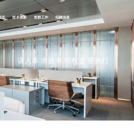
动态
技术创新
党群工作
招聘信息
讲人本 求效率 明权责 重执行