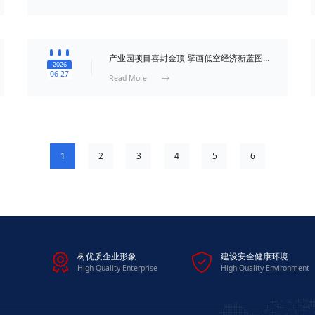
产业园项目喜封金顶 擘画低空经济新蓝图——吉林经开区产业园1#低空运营综合服务中心楼主体圆满封顶
2026
06-27
Read More

1
2
3
4
5
6


树优质企业形象
建设安全健康环境
High Quality Enterprise
High Quality Environment