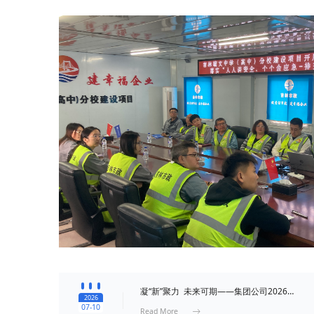
凝“新”聚力 未来可期——集团公司2026年新员工入职培训
2026
07-10
Read More
