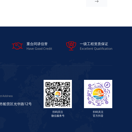



重合同讲信誉
一级工程资质保证
Have Good Credit
Excellent Qualification
ct Address
市船营区光华路12号
扫码关注
扫码关注
微信服务号
官方抖音