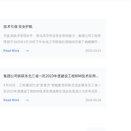
技术引领 安全护航
为提高技术管理水平、强化高空作业安全管控能力，集团公司工程管
理部于2025年3月20日下午在化工学院项目部组织开展了挑檐脚手架
现场观摩活动。各分公司、直属项目部技术人员、安全管理人员4
Read More

集团公司斩获东北三省一区2023年度建设工程BIM技术应用成果二、三等奖
9月20日，工程建设行业“质量月”智能建造经验交流会暨东北三省一
区2023年度建设工程BIM技术应用成果交流会在黑龙江大庆市召开。
吉林市政集团的参赛作品吉林化工学院丰满校区工程
Read More
