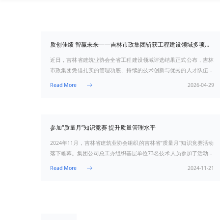
质创佳绩 智赢未来——吉林市政集团斩获工程建设领域多项省级荣誉
近日，吉林省建筑业协会全省工程建设领域评选结果正式公布，吉林
市政集团凭借扎实的管理功底、持续的技术创新与优秀的人才队伍，
在众多参评单位中脱颖而出，取得了多项省级荣誉，交出高质量发展
Read More

亮眼
参加“质量月”知识竞赛 提升质量管理水平
2024年11月，吉林省建筑业协会组织的吉林省“质量月”知识竞赛活动
落下帷幕。集团公司总工办组织基层单位73名技术人员参加了活动。
经过报名、模拟、连续13天线上竞赛，在全体参赛
Read More
