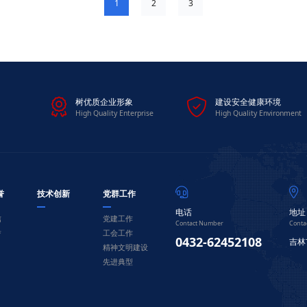
1
2
3


树优质企业形象
建设安全健康环境
High Quality Enterprise
High Quality Environment


誉
技术创新
党群工作
电话
地址
信
党建工作
Contact Number
Conta
誉
工会工作
0432-62452108
吉林
精神文明建设
先进典型