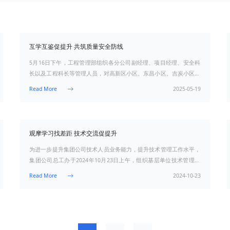
互学互鉴促提升 共筑质量安全防线
5月16日下午，工程管理部组织各分公司副经理、项目经理、安全科
长以及工程科长等管理人员，对高新区小区、东昌小区、吉炭小区和
铁合金小区在建项目开展质量安全专项观摩、交流活动。本次活动以
Read More

年
观摩学习找差距 技术交流促提升
为进一步提升集团公司技术人员业务能力，提升技术管理工作水平，
集团公司总工办于2024年10月23日上午，组织基层单位技术管理人
员在红旗大桥现场召开钢箱梁顶推施工观摩交流活动，集团公司总经
Read More

理助理李沅刚参