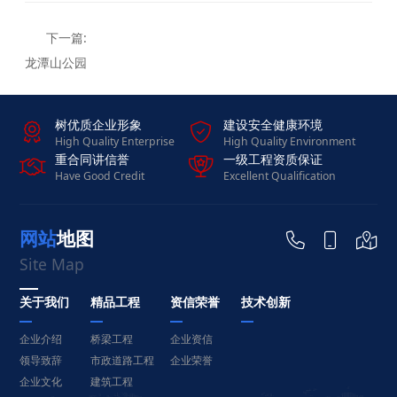
龙潭山公园
树优质企业形象
建设安全健康环境


High Quality Enterprise
High Quality Environment
重合同讲信誉
一级工程资质保证


Have Good Credit
Excellent Qualification
网站地图



Site Map
关于我们
精品工程
资信荣誉
技术创新
企业介绍
桥梁工程
企业资信
领导致辞
市政道路工程
企业荣誉
企业文化
建筑工程