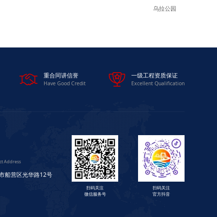
乌拉公园


重合同讲信誉
一级工程资质保证
Have Good Credit
Excellent Qualification
ct Address
市船营区光华路12号
扫码关注
扫码关注
微信服务号
官方抖音