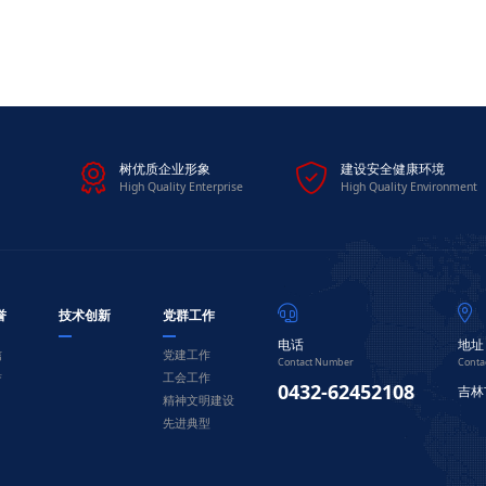


树优质企业形象
建设安全健康环境
High Quality Enterprise
High Quality Environment


誉
技术创新
党群工作
电话
地址
信
党建工作
Contact Number
Conta
誉
工会工作
0432-62452108
吉林
精神文明建设
先进典型